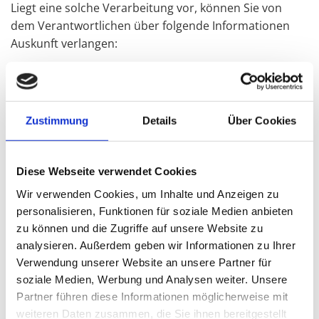
Liegt eine solche Verarbeitung vor, können Sie von
dem Verantwortlichen über folgende Informationen
Auskunft verlangen:
(1) die Zwecke, zu denen die personenbezogenen
Daten verarbeitet werden;
(2) die Kategorien von personenbezogenen Daten,
Zustimmung
Details
Über Cookies
welche verarbeitet werden;
(3) die Empfänger bzw. die Kategorien von Empfängern,
gegenüber denen die Sie betreffenden
Diese Webseite verwendet Cookies
personenbezogenen Daten offengelegt wurden oder
Wir verwenden Cookies, um Inhalte und Anzeigen zu
noch offengelegt werden;
personalisieren, Funktionen für soziale Medien anbieten
(4) die geplante Dauer der Speicherung der Sie
zu können und die Zugriffe auf unsere Website zu
betreffenden personenbezogenen Daten oder, falls
analysieren. Außerdem geben wir Informationen zu Ihrer
konkrete Angaben hierzu nicht möglich sind, Kriterien
Verwendung unserer Website an unsere Partner für
für die Festlegung der Speicherdauer;
soziale Medien, Werbung und Analysen weiter. Unsere
(5) das Bestehen eines Rechts auf Berichtigung oder
Partner führen diese Informationen möglicherweise mit
Löschung der Sie betreffenden personenbezogenen
weiteren Daten zusammen, die Sie ihnen bereitgestellt