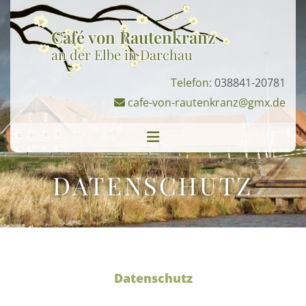
Zum Inhalt springen
Café von Rautenkranz
an der Elbe in Darchau
Telefon:
038841-20781
cafe-von-rautenkranz@gmx.de

DATENSCHUTZ
Datenschutz