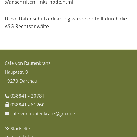
s/anschriften_links-node.html
Diese Datenschutzerklärung wurde erstellt durch die
ASG Rechtsanwälte
.
Cafe von Rautenkranz
Hauptstr. 9
19273 Darchau
038841 - 20781

038841 - 61260

cafe-von-rautenkranz@gmx.de

Startseite
